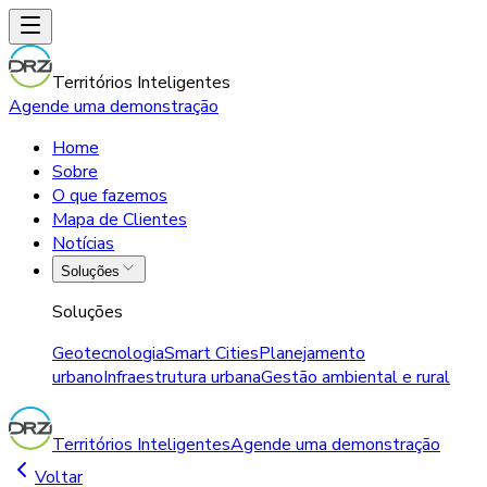
Territórios Inteligentes
Agende uma demonstração
Home
Sobre
O que fazemos
Mapa de Clientes
Notícias
Soluções
Soluções
Geotecnologia
Smart Cities
Planejamento
urbano
Infraestrutura urbana
Gestão ambiental e rural
Territórios Inteligentes
Agende uma demonstração
Voltar