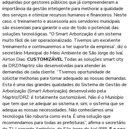
adquiridas por gestores públicos que já compreenderam a
importância da gestão inteligente para melhorar a qualidade
dos serviços e otimizar recursos humanos e financeiros. Neste
caso, o treinamento e assessoria aos servidores municipais
são essenciais para garantir o uso de todo o potencial das
soluções tecnológicas. "O Smart Arborização é um sistema
muito fácil de ser operacionalizado. Tivemos um excelente
treinamento e continuaremos a ter suporte da empresa”, diz o
secretário Municipal do Meio Ambiente de São Jorge do Ivaí,
Airton Dias.
CUSTOMIZÁVEL
Todas as soluções smart city
da DRZ/Maptriz são desenvolvidas para atender às
demandas de cada cliente. “Tivemos oportunidade de
solicitar melhorias para tornar adequado as nossas demandas.
Esta é uma das grandes qualidades do Sistema de Gestão de
Arborização (Smart Arborização) desenvolvido pela
Maptriz/DRZ: é totalmente customizável. Não é o Município
que tem que se adequar ao sistema e, sim, o sistema que se
adequa as nossas necessidades. Não conhecíamos uma
tecnologia tão robusta como esta. É uma solução que
recomendamos para todas as prefeituras”, afirma o secretário
de TI, Leonardo Ambrósio, de São Jorge do Ivaí (PR).
E o seu