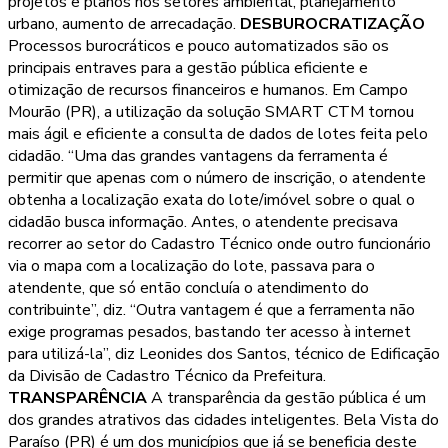
projetos e planos nos setores ambiental, planejamento
urbano, aumento de arrecadação.
DESBUROCRATIZAÇÃO
Processos burocráticos e pouco automatizados são os
principais entraves para a gestão pública eficiente e
otimização de recursos financeiros e humanos. Em Campo
Mourão (PR), a utilização da solução SMART CTM tornou
mais ágil e eficiente a consulta de dados de lotes feita pelo
cidadão. “Uma das grandes vantagens da ferramenta é
permitir que apenas com o número de inscrição, o atendente
obtenha a localização exata do lote/imóvel sobre o qual o
cidadão busca informação. Antes, o atendente precisava
recorrer ao setor do Cadastro Técnico onde outro funcionário
via o mapa com a localização do lote, passava para o
atendente, que só então concluía o atendimento do
contribuinte”, diz. “Outra vantagem é que a ferramenta não
exige programas pesados, bastando ter acesso à internet
para utilizá-la”, diz Leonides dos Santos, técnico de Edificação
da Divisão de Cadastro Técnico da Prefeitura.
TRANSPARÊNCIA
A transparência da gestão pública é um
dos grandes atrativos das cidades inteligentes. Bela Vista do
Paraíso (PR) é um dos municípios que já se beneficia deste