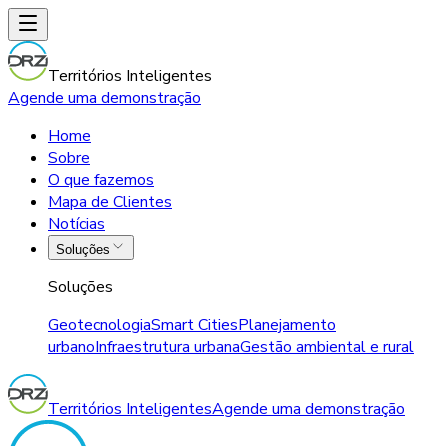
Territórios Inteligentes
Agende uma demonstração
Home
Sobre
O que fazemos
Mapa de Clientes
Notícias
Soluções
Soluções
Geotecnologia
Smart Cities
Planejamento
urbano
Infraestrutura urbana
Gestão ambiental e rural
Territórios Inteligentes
Agende uma demonstração