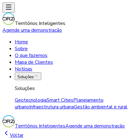
Territórios Inteligentes
Agende uma demonstração
Home
Sobre
O que fazemos
Mapa de Clientes
Notícias
Soluções
Soluções
Geotecnologia
Smart Cities
Planejamento
urbano
Infraestrutura urbana
Gestão ambiental e rural
Territórios Inteligentes
Agende uma demonstração
Voltar