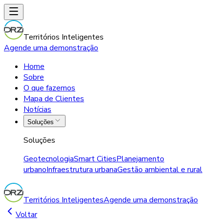
Territórios Inteligentes
Agende uma demonstração
Home
Sobre
O que fazemos
Mapa de Clientes
Notícias
Soluções
Soluções
Geotecnologia
Smart Cities
Planejamento
urbano
Infraestrutura urbana
Gestão ambiental e rural
Territórios Inteligentes
Agende uma demonstração
Voltar