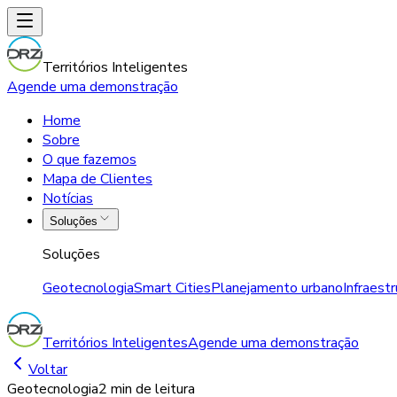
Territórios Inteligentes
Agende uma demonstração
Home
Sobre
O que fazemos
Mapa de Clientes
Notícias
Soluções
Soluções
Geotecnologia
Smart Cities
Planejamento urbano
Infraest
Territórios Inteligentes
Agende uma demonstração
Voltar
Geotecnologia
2 min
de leitura