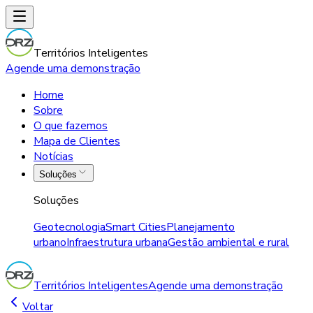
Territórios Inteligentes
Agende uma demonstração
Home
Sobre
O que fazemos
Mapa de Clientes
Notícias
Soluções
Soluções
Geotecnologia
Smart Cities
Planejamento
urbano
Infraestrutura urbana
Gestão ambiental e rural
Territórios Inteligentes
Agende uma demonstração
Voltar