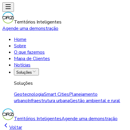
Territórios Inteligentes
Agende uma demonstração
Home
Sobre
O que fazemos
Mapa de Clientes
Notícias
Soluções
Soluções
Geotecnologia
Smart Cities
Planejamento
urbano
Infraestrutura urbana
Gestão ambiental e rural
Territórios Inteligentes
Agende uma demonstração
Voltar