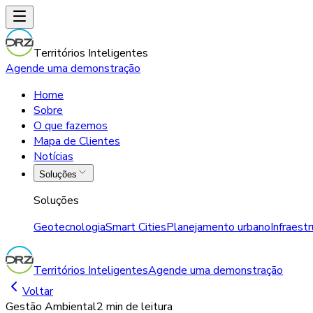
Territórios Inteligentes
Agende uma demonstração
Home
Sobre
O que fazemos
Mapa de Clientes
Notícias
Soluções
Soluções
Geotecnologia
Smart Cities
Planejamento urbano
Infraest
Territórios Inteligentes
Agende uma demonstração
Voltar
Gestão Ambiental
2 min
de leitura