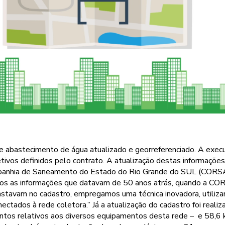
 abastecimento de água atualizado e georreferenciado. A execuçã
etivos definidos pelo contrato. A atualização destas informaçõe
Companhia de Saneamento do Estado do Rio Grande do SUL (COR
s as informações que datavam de 50 anos atrás, quando a CORSA
nstavam no cadastro, empregamos uma técnica inovadora, utilizan
ctados à rede coletora.” Já a atualização do cadastro foi re
ntos relativos aos diversos equipamentos desta rede – e 58,6